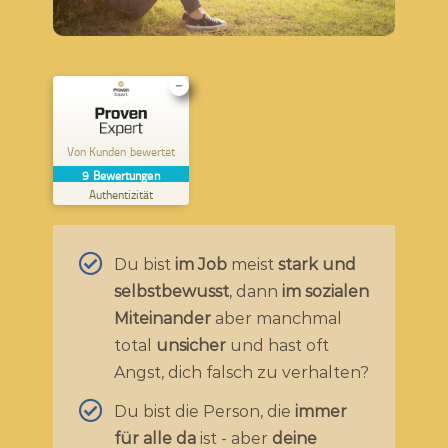
Kundenbewertungen und Erfahrungen zu
Lilian von Wernsdorff
Von Kunden bewertet
9
Bewertungen
SEHR GUT
%
100
Authentizität
Empfehlungen auf
ProvenExpert.com
5,00
/
4,99
Du bist
im Job
meist
stark und
9
selbstbewusst
, dann
im sozialen
Bewertungen auf ProvenExpert.com
Miteinander
aber manchmal
Erfahren Sie mehr über dieses Bewertungssiegel
total
unsicher
und hast oft
Profil ansehen
09.12.2025
Angst, dich falsch zu verhalten?
Du bist die Person, die
immer
für alle da
ist - aber
deine