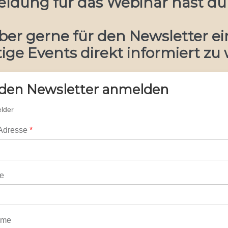
ldung für das Webinar hast du 
ber gerne für den Newsletter e
ige Events direkt informiert zu
 den Newsletter anmelden
elder
-Adresse
*
e
ame