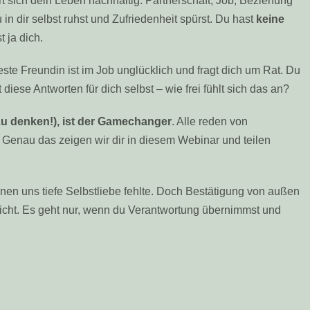
 sich dein Leben nachhaltig: Partnerschaft, Job, Beziehung
u in dir selbst ruhst und Zufriedenheit spürst. Du hast
keine
t ja dich.
beste Freundin ist im Job unglücklich und fragt dich um Rat. Du
st diese Antworten für dich selbst – wie frei fühlt sich das an?
zu denken!), ist der Gamechanger
. Alle reden von
 Genau das zeigen wir dir in diesem Webinar und teilen
nen uns tiefe Selbstliebe fehlte. Doch Bestätigung von außen
 nicht. Es geht nur, wenn du Verantwortung übernimmst und