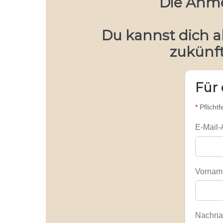
Die Anme
Du kannst dich a
zukünft
Für
*
Pflichtf
E-Mail
Vornam
Nachn