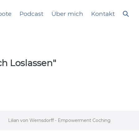
bote
Podcast
Über mich
Kontakt
h Loslassen"
Lilian von Wernsdorff - Empowerment Coching