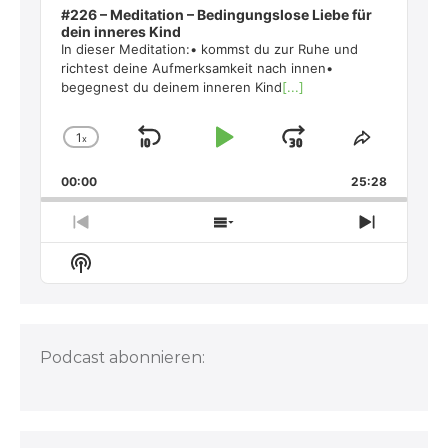
#226 – Meditation – Bedingungslose Liebe für
dein inneres Kind
In dieser Meditation:• kommst du zur Ruhe und
richtest deine Aufmerksamkeit nach innen•
begegnest du deinem inneren Kind
[...]
1
x
Skip
Play
Jump
Change
Share
Playback
This
Backward
Pause
Forward
00:00
Rate
25:28
Episode
Previous
Show
Next
Episode
Episodes
Episode
Show
List
Podcast
Information
Podcast abonnieren: