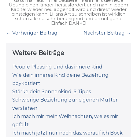
dass man auch mal pausieren kann falls die neue
Übung einen länger herausfordert und man in jedem
Kapitel wieder neu abgeholt wird und direkt wieder
einsteigen kann. Lilians Art zu schreiben ist wirklich
schon alleine sehr beruhigend und ermutigend.
Einfach DANKE!
Beitragsnavigation
← Vorheriger Beitrag
Nächster Beitrag →
Weitere Beiträge
People Pleasing und das innere Kind
Wie dein inneres Kind deine Beziehung
boykottiert
Stärke dein Sonnenkind: 5 Tipps
Schwierige Beziehung zur eigenen Mutter
verstehen
Ich mach mir mein Weihnachten, wie es mir
gefällt!
Ich mach jetzt nur noch das, worauf ich Bock