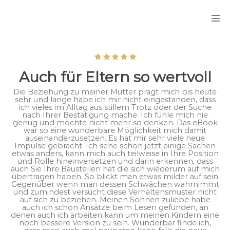
Zum
Inhalt
Men
springen
Scha
Auch für Eltern so wertvoll
Die Beziehung zu meiner Mutter prägt mich bis heute
sehr und lange habe ich mir nicht eingestanden, dass
ich vieles im Alltag aus stillem Trotz oder der Suche
nach Ihrer Bestätigung mache. Ich fühle mich nie
genug und möchte nicht mehr so denken. Das eBook
war so eine wunderbare Möglichkeit mich damit
auseinanderzusetzen. Es hat mir sehr viele neue
Impulse gebracht. Ich sehe schon jetzt einige Sachen
etwas anders, kann mich auch teilweise in Ihre Position
und Rolle hineinversetzen und darin erkennen, dass
auch Sie Ihre Baustellen hat die sich wiederum auf mich
übertragen haben. So blickt man etwas milder auf sein
Gegenüber wenn man dessen Schwächen wahrnimmt
und zumindest versucht diese Verhaltensmuster nicht
auf sich zu beziehen. Meinen Söhnen zuliebe habe
auch ich schon Ansätze beim Lesen gefunden, an
denen auch ich arbeiten kann um meinen Kindern eine
noch bessere Version zu sein. Wunderbar finde ich,