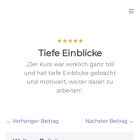
Zum
Inhalt
Men
springen
Scha
Tiefe Einblicke
„Der Kurs war wirklich ganz toll
und hat tiefe Einblicke gebracht
und motiviert, weiter daran zu
arbeiten“.
Beitragsnavigation
← Vorheriger Beitrag
Nächster Beitrag →