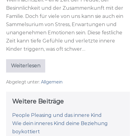
Besinnlichkeit und der Zusammenkunft mit der
Familie. Doch für viele von uns kann sie auch ein
Sammelsurium von Stress, Erwartungen und
unangenehmen Emotionen sein. Diese festliche
Zeit kann tiefe Gefühle und verletzte innere
Kinder triggern, was oft schwer…
Weiterlesen
Ich
mach
mir
Abgelegt unter:
Allgemein
mein
Weihnachten,
wie
es
Weitere Beiträge
mir
gefällt!
People Pleasing und das innere Kind
Wie dein inneres Kind deine Beziehung
boykottiert