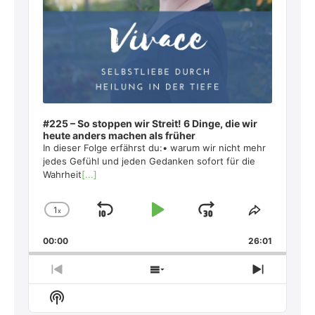
#225 – So stoppen wir Streit! 6 Dinge, die wir
heute anders machen als früher
In dieser Folge erfährst du:• warum wir nicht mehr
jedes Gefühl und jeden Gedanken sofort für die
Wahrheit
[...]
1
x
Skip
Play
Jump
Change
Share
Playback
This
Backward
Pause
Forward
00:00
Rate
26:01
Episode
Previous
Show
Next
Episode
Episodes
Episode
Show
List
Podcast