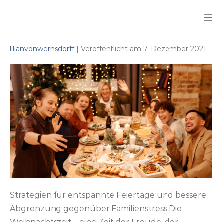
Zum
Inhalt
Men
springen
Scha
lilianvonwernsdorff
|
Veröffentlicht am
7. Dezember 2021
Ich
mach
mir
mein
Weihnachten,
wie
es
mir
gefällt!
Strategien für entspannte Feiertage und bessere
Abgrenzung gegenüber Familienstress Die
Weihnachtszeit – eine Zeit der Freude, der