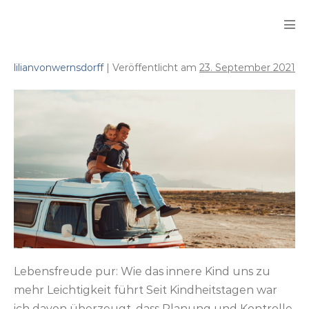
Zum
Inhalt
Men
springen
Scha
lilianvonwernsdorff
|
Veröffentlicht am
23. September 2021
Ich
mach
jetzt
nur
noch
das,
worauf
ich
Bock
hab!
Lebensfreude pur: Wie das innere Kind uns zu
mehr Leichtigkeit führt Seit Kindheitstagen war
ich davon überzeugt, dass Planung und Kontrolle