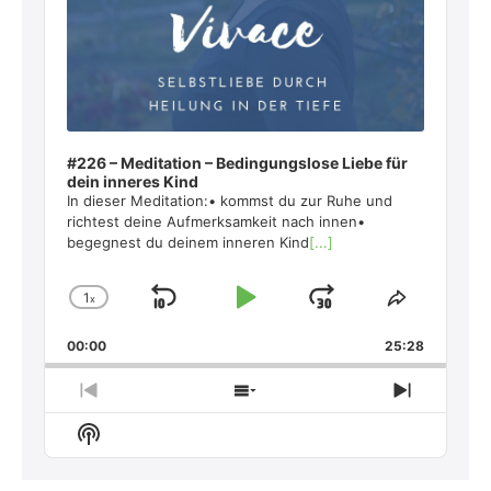
#226 – Meditation – Bedingungslose Liebe für
dein inneres Kind
In dieser Meditation:• kommst du zur Ruhe und
richtest deine Aufmerksamkeit nach innen•
begegnest du deinem inneren Kind
[...]
1
x
Skip
Play
Jump
Change
Share
Playback
This
Backward
Pause
Forward
00:00
Rate
25:28
Episode
Previous
Show
Next
Episode
Episodes
Episode
Show
List
Podcast
Information