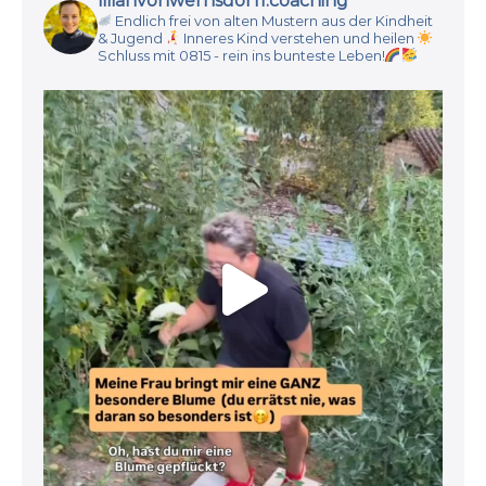
lilianvonwernsdorff.coaching
Endlich frei von alten Mustern aus der Kindheit
& Jugend
Inneres Kind verstehen und heilen
Schluss mit 0815 - rein ins bunteste Leben!