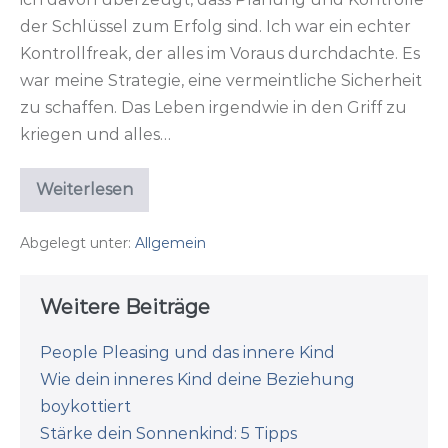
der Schlüssel zum Erfolg sind. Ich war ein echter
Kontrollfreak, der alles im Voraus durchdachte. Es
war meine Strategie, eine vermeintliche Sicherheit
zu schaffen. Das Leben irgendwie in den Griff zu
kriegen und alles…
Weiterlesen
Ich
mach
jetzt
Abgelegt unter:
Allgemein
nur
noch
das,
worauf
Weitere Beiträge
ich
Bock
hab!
People Pleasing und das innere Kind
Wie dein inneres Kind deine Beziehung
boykottiert
Stärke dein Sonnenkind: 5 Tipps